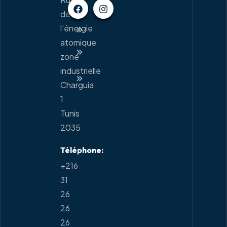
Client
de
Devenir
l’énergie
Livreur
atomique
Contact
zone
Suivi
industrielle
de
Charguia
colis
1
Tunis
2035
Téléphone:
+216
31
26
26
26