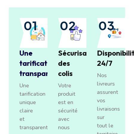
01
02
03
Une
Sécurisation
Disponibili
tarification
des
24/7
transparente
colis
Nos
livreurs
Une
Votre
assurent
tarification
produit
vos
unique
est en
livraisons
claire
sécurité
sur
et
avec
tout le
transparente
nous