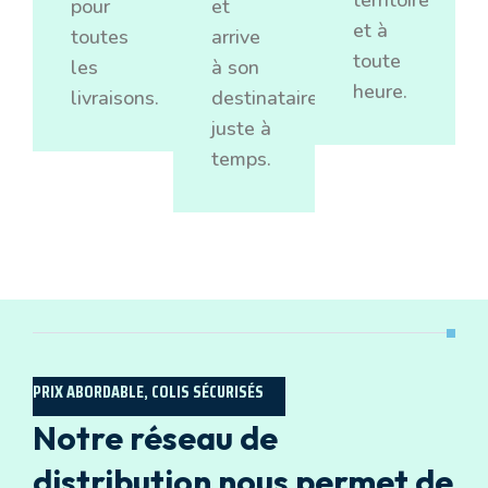
territoire
pour
et
et à
toutes
arrive
toute
les
à son
heure.
livraisons.
destinataire
juste à
temps.
PRIX ABORDABLE, COLIS SÉCURISÉS
Notre réseau de
distribution nous permet de