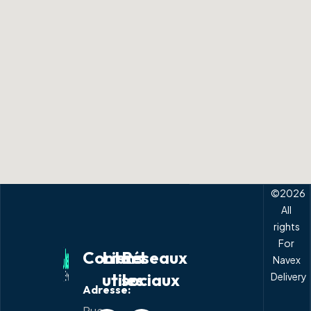
©
2026
All
rights
For
Contact
Liens
Réseaux
Navex
utiles
sociaux
Delivery
Adresse:
Devenir
Rue