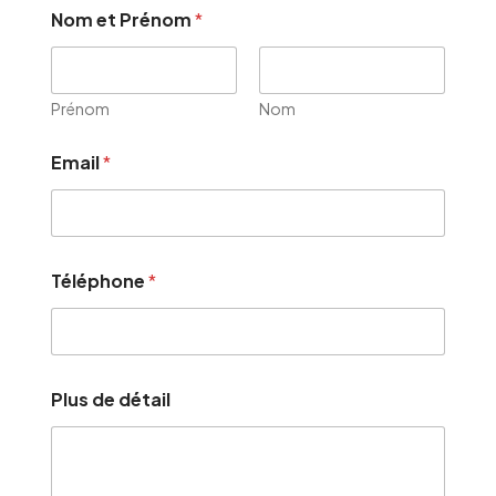
Nom et Prénom
*
Prénom
Nom
Email
*
E
Téléphone
*
m
a
i
l
*
E
Plus de détail
m
a
i
l